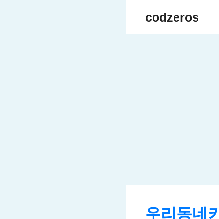
Skip
codzeros
to
content
우리동네키