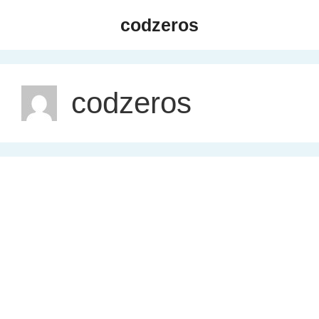
Skip
codzeros
to
content
codzeros