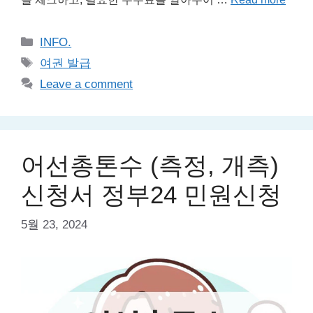
Categories
INFO.
Tags
여권 발급
Leave a comment
어선총톤수 (측정, 개측)
신청서 정부24 민원신청
5월 23, 2024