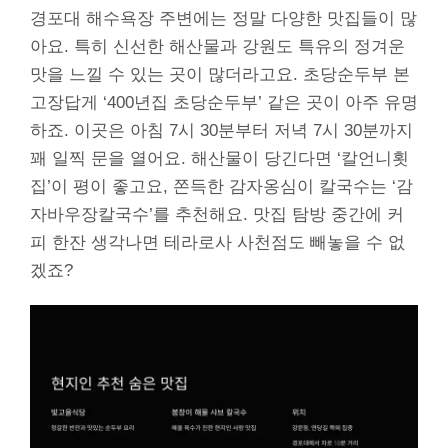
경포대 해수욕장 주변에는 정말 다양한 맛집들이 많
아요. 특히 신선한 해산물과 강원도 특유의 정겨운
맛을 느낄 수 있는 곳이 많더라고요. 초당순두부 본
고장답게 ‘400년집 초당순두부’ 같은 곳이 아주 유명
하죠. 이곳은 아침 7시 30분부터 저녁 7시 30분까지
꽤 일찍 문을 열어요. 해산물이 당긴다면 ‘칼언니횟
집’이 평이 좋고요, 쫀득한 감자옹심이 칼국수는 ‘감
자바우장칼국수’를 추천해요. 맛집 탐방 중간에 커
피 한잔 생각나면 테라로사 사천점도 빼놓을 수 없
겠죠?