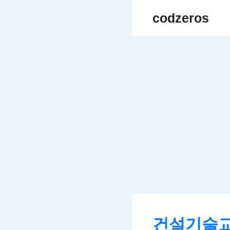
Skip
codzeros
to
content
건설기술교