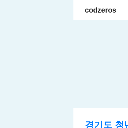
Skip
codzeros
to
content
경기도 청