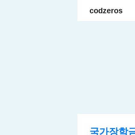
Skip
codzeros
to
content
국가장학금