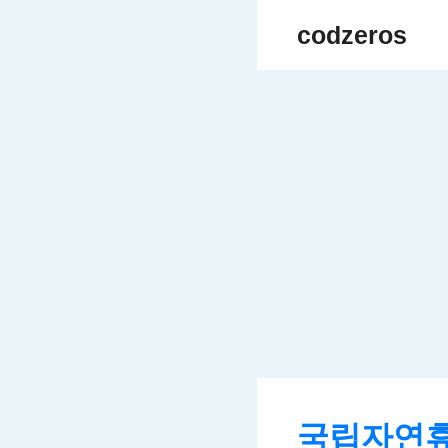
Skip
codzeros
to
content
국립자연휴