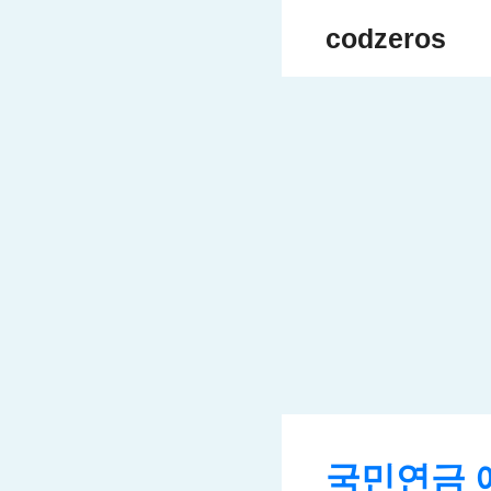
Skip
codzeros
to
content
국민연금 