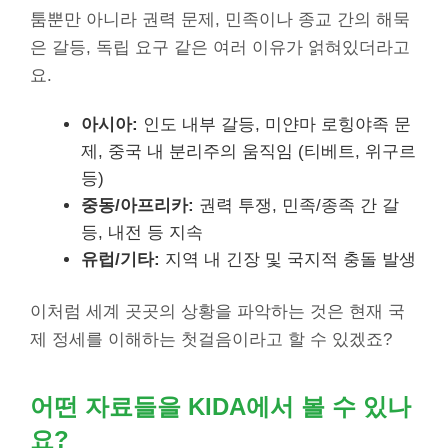
툼뿐만 아니라 권력 문제, 민족이나 종교 간의 해묵
은 갈등, 독립 요구 같은 여러 이유가 얽혀있더라고
요.
아시아:
인도 내부 갈등, 미얀마 로힝야족 문
제, 중국 내 분리주의 움직임 (티베트, 위구르
등)
중동/아프리카:
권력 투쟁, 민족/종족 간 갈
등, 내전 등 지속
유럽/기타:
지역 내 긴장 및 국지적 충돌 발생
이처럼 세계 곳곳의 상황을 파악하는 것은 현재 국
제 정세를 이해하는 첫걸음이라고 할 수 있겠죠?
어떤 자료들을 KIDA에서 볼 수 있나
요?