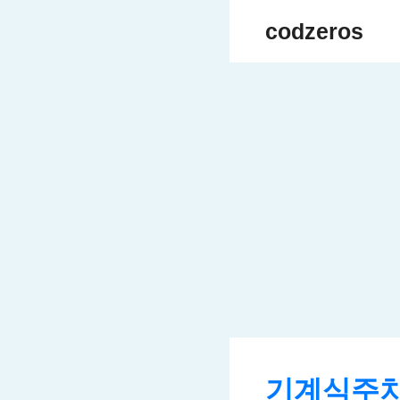
Skip
codzeros
to
content
기계식주차