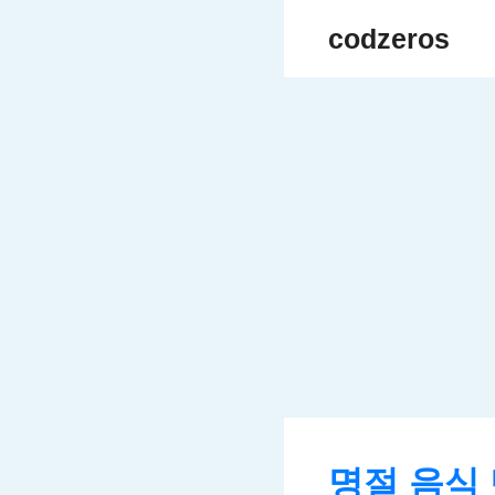
Skip
codzeros
to
content
명절 음식