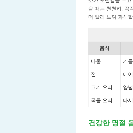
소가 포만감을 주고 
을 때는 천천히, 꼭
더 빨리 느껴 과식할
음식
나물
기름
전
에어
고기 요리
양념
국물 요리
다시
건강한 명절 