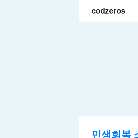
Skip
codzeros
to
content
민생회복 