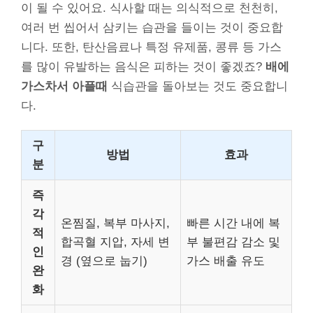
이 될 수 있어요. 식사할 때는 의식적으로 천천히,
여러 번 씹어서 삼키는 습관을 들이는 것이 중요합
니다. 또한, 탄산음료나 특정 유제품, 콩류 등 가스
를 많이 유발하는 음식은 피하는 것이 좋겠죠?
배에
가스차서 아플때
식습관을 돌아보는 것도 중요합니
다.
구
방법
효과
분
즉
각
온찜질, 복부 마사지,
빠른 시간 내에 복
적
합곡혈 지압, 자세 변
부 불편감 감소 및
인
경 (옆으로 눕기)
가스 배출 유도
완
화