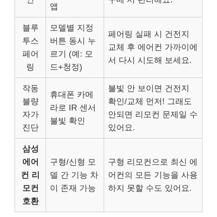
앱
블루
모델별 지정
페어링 실패 시 건전지
투스
버튼 동시 누
교체 후 에어컨 가까이에
페어
르기 (예: 모
서 다시 시도해 보세요.
링
드+청정)
작동
불빛 안 보이면 건전지
휴대폰 카메
불량
확인/교체 먼저! 그래도
라로 IR 센서
자가
안되면 리모컨 문제일 수
불빛 확인
진단
있어요.
삼성
에어
구형/신형 모
구형 리모컨으로 최신 에
컨 리
델 간 기능 차
어컨의 모든 기능을 사용
모컨
이 존재 가능
하지 못할 수도 있어요.
호환