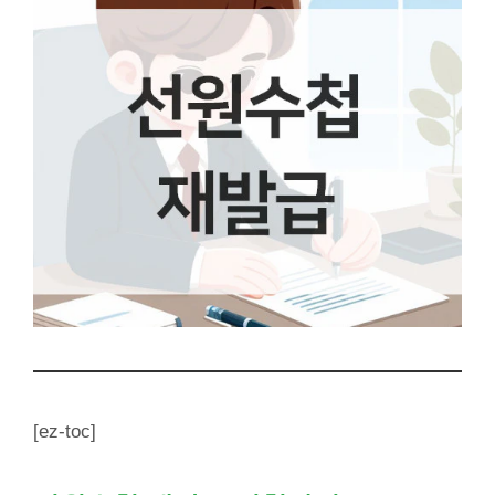
[ez-toc]