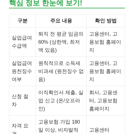
핵심 정보 한눈에 보기!
구분
주요 내용
확인 방법
퇴직 전 평균 임금의
고용센터, 고
실업급여
60% (상한액, 최저
용보험 홈페이
수급액
액 있음)
지
실업급여
원칙적으로 소득세
고용센터, 고
원천징수
비과세 (원천징수 없
용보험 홈페이
여부
음)
지
이직확인서 제출, 실
회사, 고용센
신청 절
업 신고 (온/오프라
터, 고용보험
차
인)
홈페이지
고용보험 가입 180
자격 요
일 이상, 비자발적
고용센터
건