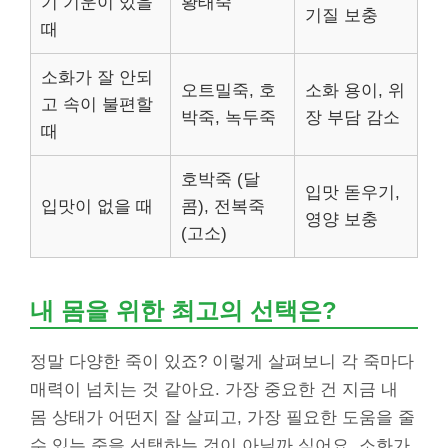
기 기운이 있을
황태죽
기질 보충
때
소화가 잘 안되
오트밀죽, 호
소화 용이, 위
고 속이 불편할
박죽, 녹두죽
장 부담 감소
때
호박죽 (달
입맛 돋우기,
입맛이 없을 때
콤), 전복죽
영양 보충
(고소)
내 몸을 위한 최고의 선택은?
정말 다양한 죽이 있죠? 이렇게 살펴보니 각 죽마다
매력이 넘치는 것 같아요. 가장 중요한 건 지금 내
몸 상태가 어떤지 잘 살피고, 가장 필요한 도움을 줄
수 있는 죽을 선택하는 것이 아닐까 싶어요. 소화가