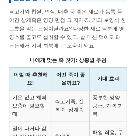
닭고기와 찹쌀, 인삼, 대추 등 좋은 재료가 듬뿍 들
어간 삼계죽은 영양 만점 그 자체죠. 거의 보양식 한
그릇을 먹는 느낌이랄까요? 다양한 재료 덕분에 영
양소를 골고루 섭취할 수 있고, 밥 대신 먹어도 꽤
든든해서 기력 회복에 큰 도움이 돼요.
나에게 맞는 죽 찾기: 상황별 추천
이럴 때 추천해
어떤 죽이 좋
기대 효과
요!
을까요?
기운 없고 체력
풍부한 영양
쇠고기죽, 전
보충이 필요할
공급, 기력 회
복죽, 삼계죽
때
복
열이 나거나 감
해열 작용, 무