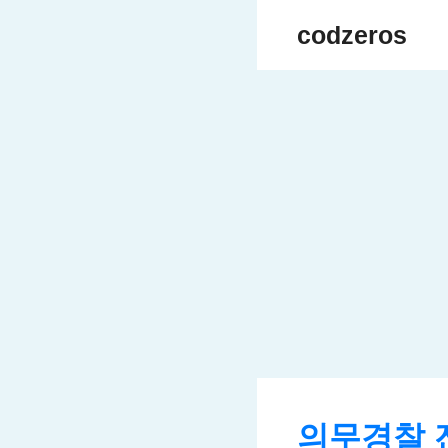
Skip
codzeros
to
content
의무경찰 