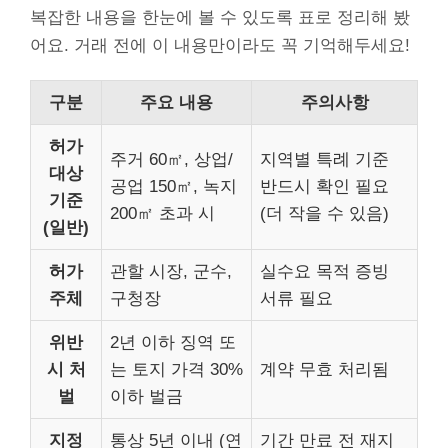
복잡한 내용을 한눈에 볼 수 있도록 표로 정리해 봤
어요. 거래 전에 이 내용만이라도 꼭 기억해두세요!
구분
주요 내용
주의사항
허가
주거 60㎡, 상업/
지역별 특례 기준
대상
공업 150㎡, 녹지
반드시 확인 필요
기준
200㎡ 초과 시
(더 작을 수 있음)
(일반)
허가
관할 시장, 군수,
실수요 목적 증빙
주체
구청장
서류 필요
위반
2년 이하 징역 또
시 처
는 토지 가격 30%
계약 무효 처리됨
벌
이하 벌금
지정
통상 5년 이내 (연
기간 만료 전 재지