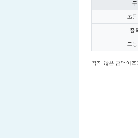
구
초등
중
고등
적지 않은 금액이죠?