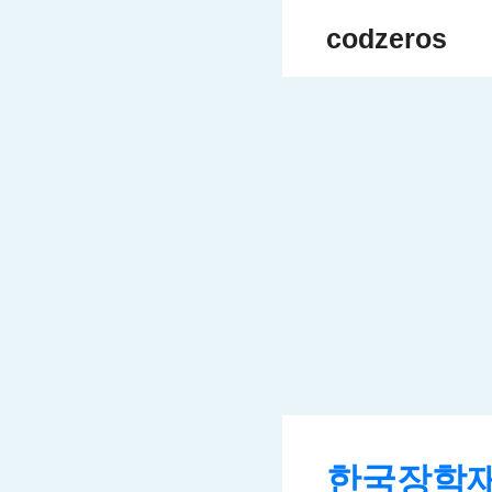
Skip
codzeros
to
content
한국장학재