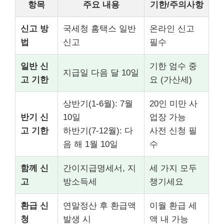
항목
주요 내용
기한/주의사항
신고 방
국세청 홈택스 일반
온라인 신고
법
신고
필수
일반 신
기한 엄수 중
지급일 다음 달 10일
고 기한
요 (가산세)
상반기(1-6월): 7월
20인 미만 사
반기 신
10일
업장 가능
고 기한
하반기(7-12월): 다
사전 신청 필
음 해 1월 10일
수
함께 신
간이지급명세서, 지
세 가지 모두
고
방소득세
챙기세요
환급 신
연말정산 후 환급액
이월 환급 세
청
발생 시
액 내 가능