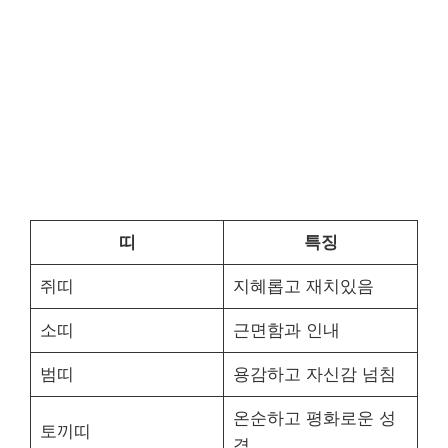
띠
특징
쥐띠
지혜롭고 재치있음
소띠
근면함과 인내
범띠
용감하고 자신감 넘침
온순하고 평화로운 성
토끼띠
격