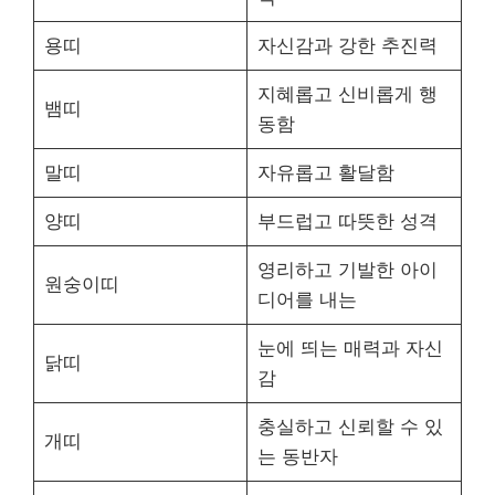
용띠
자신감과 강한 추진력
지혜롭고 신비롭게 행
뱀띠
동함
말띠
자유롭고 활달함
양띠
부드럽고 따뜻한 성격
영리하고 기발한 아이
원숭이띠
디어를 내는
눈에 띄는 매력과 자신
닭띠
감
충실하고 신뢰할 수 있
개띠
는 동반자