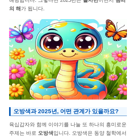
해당합니다. 그렇다면 2025년은
을사년
이면서
뱀띠
의 해
가 됩니다.
오방색과 2025년, 어떤 관계가 있을까요?
육십갑자와 함께 이야기를 나눌 또 하나의 흥미로운
주제는 바로
오방색
입니다. 오방색은 동양 철학에서