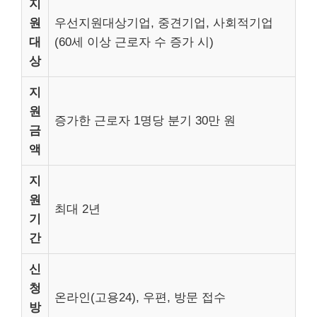
지
원
우선지원대상기업, 중견기업, 사회적기업
대
(60세 이상 근로자 수 증가 시)
상
지
원
증가한 근로자 1명당 분기 30만 원
금
액
지
원
최대 2년
기
간
신
청
온라인(고용24), 우편, 방문 접수
방