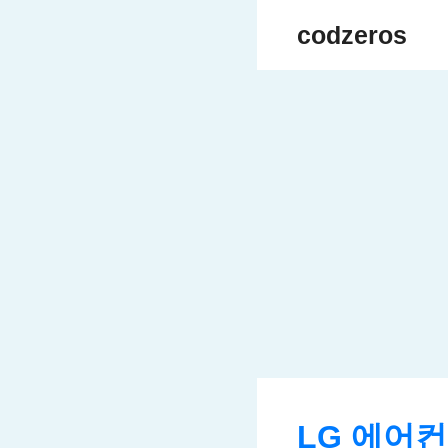
Skip
codzeros
to
content
LG 에어컨