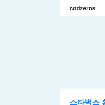
Skip
codzeros
to
content
스타벅스 