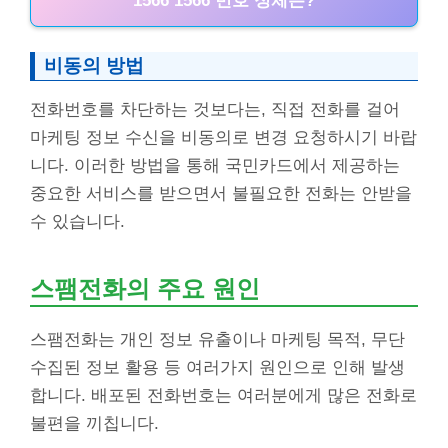
1566 1566 번호 정체는?
비동의 방법
전화번호를 차단하는 것보다는, 직접 전화를 걸어
마케팅 정보 수신을 비동의로 변경 요청하시기 바랍
니다. 이러한 방법을 통해 국민카드에서 제공하는
중요한 서비스를 받으면서 불필요한 전화는 안받을
수 있습니다.
스팸전화의 주요 원인
스팸전화는 개인 정보 유출이나 마케팅 목적, 무단
수집된 정보 활용 등 여러가지 원인으로 인해 발생
합니다. 배포된 전화번호는 여러분에게 많은 전화로
불편을 끼칩니다.