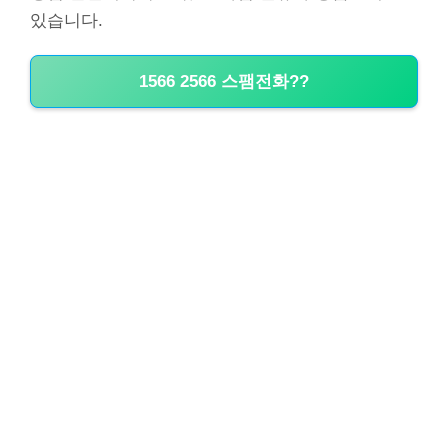
있습니다.
1566 2566 스팸전화??