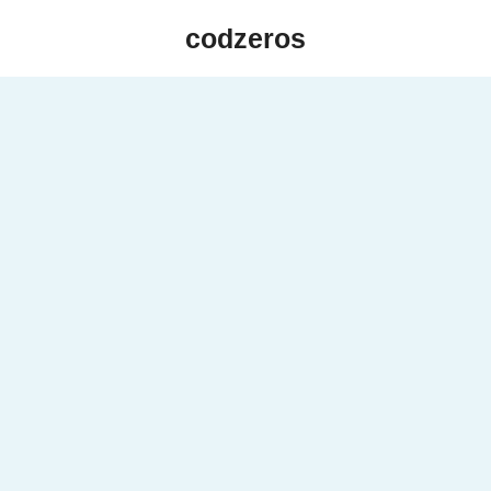
Skip
codzeros
to
content