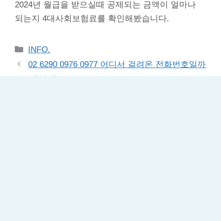
2024년 월급을 받으실때 공제되는 금액이 얼마나
되는지 4대사회보험료를 확인해봤습니다.
Categories
INFO.
02 6290 0976 0977 어디서 걸려온 전화번호일까
– 스팸전화
2024년 근로장려금 반기 신청 및 지급액
Leave a Comment
댓글을 달기 위해서는
로그인
해야합니다.